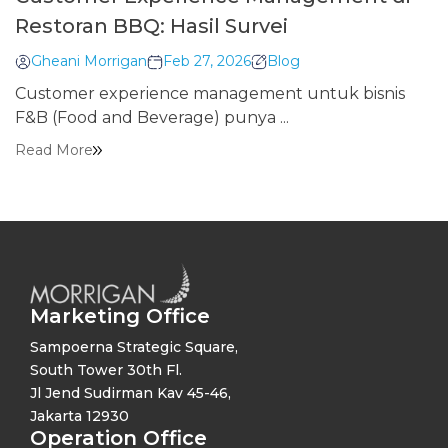
Restoran BBQ: Hasil Survei
Gheani Morrigan
Feb 27, 2026
Blog
Customer experience management untuk bisnis
F&B (Food and Beverage) punya ...
Read More
Marketing Office
Sampoerna Strategic Square,
South Tower 30th Fl.
Jl Jend Sudirman Kav 45-46,
Jakarta 12930
Operation Office